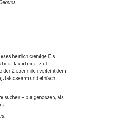
 Genuss.
ieses herrlich cremige Eis
chmack und einer zart
e der Ziegenmilch verleiht dem
ig, laktosearm und einfach
re suchen – pur genossen, als
ing.
rs.