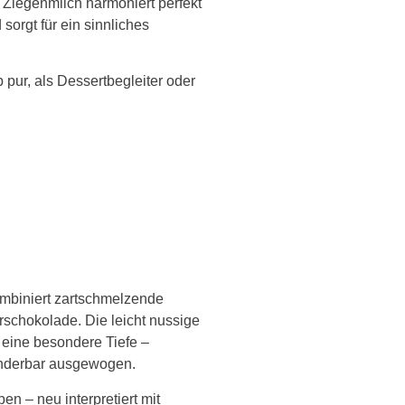
r Ziegenmilch harmoniert perfekt
sorgt für ein sinnliches
 pur, als Dessertbegleiter oder
ombiniert zartschmelzende
terschokolade. Die leicht nussige
 eine besondere Tiefe –
nderbar ausgewogen.
eben – neu interpretiert mit