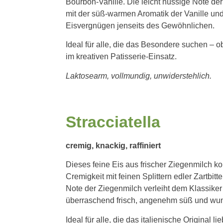
Bourbon-Vanille. Die leicht nussige Note de
mit der süß-warmen Aromatik der Vanille und 
Eisvergnügen jenseits des Gewöhnlichen.
Ideal für alle, die das Besondere suchen – ob
im kreativen Patisserie-Einsatz.
Laktosearm, vollmundig, unwiderstehlich.
Stracciatella
cremig, knackig, raffiniert
Dieses feine Eis aus frischer Ziegenmilch k
Cremigkeit mit feinen Splittern edler Zartbit
Note der Ziegenmilch verleiht dem Klassiker
überraschend frisch, angenehm süß und wu
Ideal für alle, die das italienische Original li